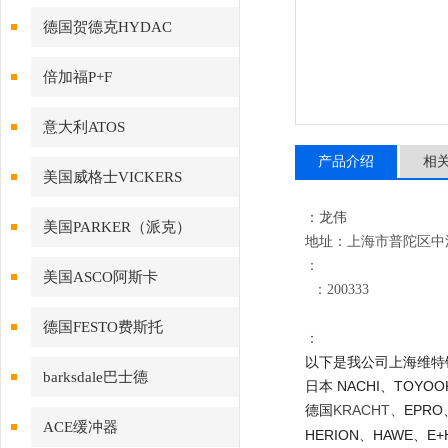
德国贺德克HYDAC
倍加福P+F
意大利ATOS
产品介绍
相
美国威格士VICKERS
：龙伟
美国PARKER（派克）
地址：
上海市普陀区中江路
：
美国ASCO阿斯卡
：200333
德国FESTO费斯托
：
以下是我公司上海维特
barksdale巴士德
日本 NACHI、TOYOO
德国
KRACHT
EPRO
、
ACE缓冲器
HERION、HAWE、E+